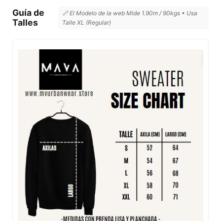
Guía de
📏 El Modelo de la web Mide 1.90m / 90kgs • Usa
Talles
Talle XL (Regular)