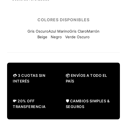
COLORES DISPONIBLES
Gris Oscuro
Azul Marino
Gris Claro
Marrón
Beige Negro Verde Oscuro
💳 3 CUOTAS SIN
📦 ENVÍOS A TODO EL
INTERÉS
PAÍS
💸 20% OFF
🛡️ CAMBIOS SIMPLES &
TRANSFERENCIA
SEGUROS