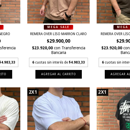
 NEGRO
REMERA OVER LISO MARRON CLARO
REMERA OVER LISO
0
$29.900,00
$29.9
sferencia
$23.920,00
con
Transferencia
$23.920,00
con
Bancaria
Banca
$4.983,33
6
cuotas sin interés de
$4.983,33
6
cuotas sin inte
RITO
AGREGAR AL CARRITO
AGREGAR AL
2X1
2X1