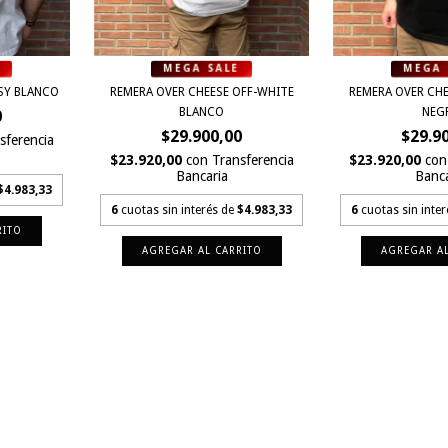
SY BLANCO
REMERA OVER CHEESE OFF-WHITE
REMERA OVER CHE
BLANCO
NEG
0
$29.900,00
$29.9
sferencia
$23.920,00
con
Transferencia
$23.920,00
con
Bancaria
Banca
$4.983,33
6
cuotas sin interés de
$4.983,33
6
cuotas sin inte
RITO
AGREGAR AL CARRITO
AGREGAR AL