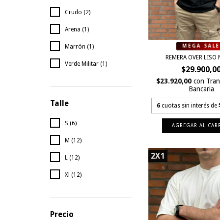
Crudo (2)
Arena (1)
Marrón (1)
REMERA OVER LISO
Verde Militar (1)
$29.900,0
$23.920,00
con
Tran
Bancaria
Talle
6
cuotas sin interés de
S (6)
AGREGAR AL CAR
M (12)
2X1
L (12)
Xl (12)
Precio