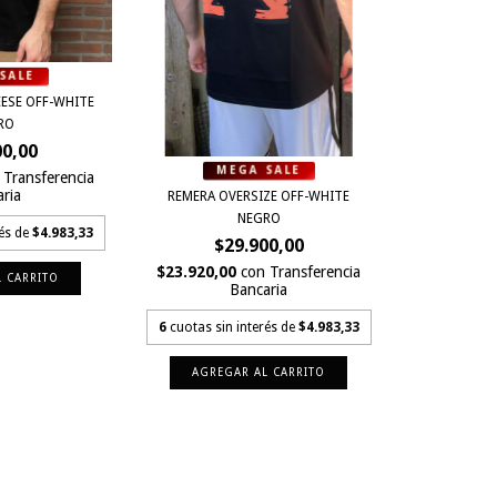
ESE OFF-WHITE
RO
00,00
Transferencia
ria
REMERA OVERSIZE OFF-WHITE
NEGRO
rés de
$4.983,33
$29.900,00
$23.920,00
con
Transferencia
 CARRITO
Bancaria
6
cuotas sin interés de
$4.983,33
AGREGAR AL CARRITO