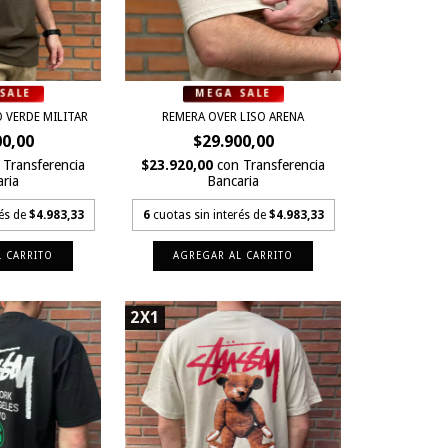
 VERDE MILITAR
REMERA OVER LISO ARENA
00,00
$29.900,00
Transferencia
$23.920,00
con
Transferencia
ria
Bancaria
rés de
$4.983,33
6
cuotas sin interés de
$4.983,33
 CARRITO
AGREGAR AL CARRITO
2X1