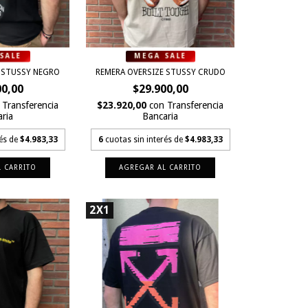
 STUSSY NEGRO
REMERA OVERSIZE STUSSY CRUDO
00,00
$29.900,00
Transferencia
$23.920,00
con
Transferencia
ria
Bancaria
rés de
$4.983,33
6
cuotas sin interés de
$4.983,33
 CARRITO
AGREGAR AL CARRITO
2X1