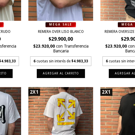
 CRUDO
REMERA OVER LISO BLANCO
REMERA OVERSIZE
0
$29.900,00
$29.9
sferencia
$23.920,00
con
Transferencia
$23.920,00
con
Bancaria
Banca
$4.983,33
6
cuotas sin interés de
$4.983,33
6
cuotas sin inte
RITO
AGREGAR AL CARRITO
AGREGAR AL
2X1
2X1